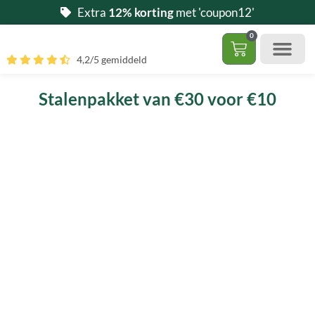
Ga
Extra
12% korting
met 'coupon12'
naar
0
de
Winkelwag
4,2/5 gemiddeld
inhoud
Gratis 5 stalen aa
– (Dak)terras / balkon
– Huisdi
– Access
Contact 085 – 06 06 278
Hoe zelf kunstgras leggen?
Stalenpakket van €30 voor €10