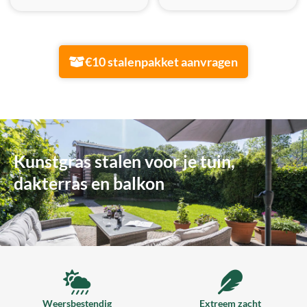
€10 stalenpakket aanvragen
Kunstgras stalen voor je tuin,
dakterras en balkon
Weersbestendig
Extreem zacht