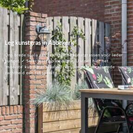
Leg kunstgras in Abbekerk
Ons brede scala aan realistische kunstgrassen voor ieder
budget. ✓ Selecteert op kwaliteit. U vindt hier het
'mooiste' kunstgras waarbij regulier gebruik alsmede
zachtheid een rol speelt.