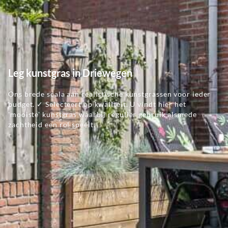
Leg kunstgras in Driewegen
Ons brede scala aan realistische kunstgrassen voor ieder
budget. ✓ Selecteert op kwaliteit. U vindt hier het
'mooiste' kunstgras waarbij regulier gebruik alsmede
zachtheid een rol speelt.