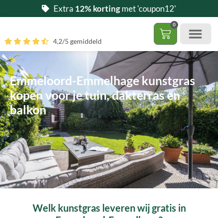
Ga
Extra
12% korting
met 'coupon12'
naar
0
de
Winkelwag
4,2/5 gemiddeld
inhoud
Gratis 5 stalen aa
– (Dak)terras / balkon
– Huisdi
– Access
Contact 085 – 06 06 278
Hoe zelf kunstgras leggen?
Emmeloord-Emmelhage kunstgras
kopen voor je tuin, dakterras en
balkon
Welk kunstgras leveren wij gratis in