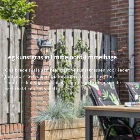
Leg kunstgras in Emmeloord-Emmelhage
Ons brede scala aan realistische kunstgrassen voor ieder
budget. ✓ Selecteert op kwaliteit. U vindt hier het
'mooiste' kunstgras waarbij regulier gebruik alsmede
zachtheid een rol speelt.