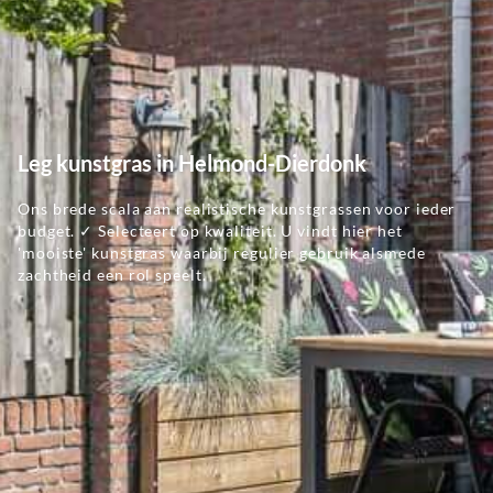
Leg kunstgras in Helmond-Dierdonk
Ons brede scala aan realistische kunstgrassen voor ieder
budget. ✓ Selecteert op kwaliteit. U vindt hier het
'mooiste' kunstgras waarbij regulier gebruik alsmede
zachtheid een rol speelt.