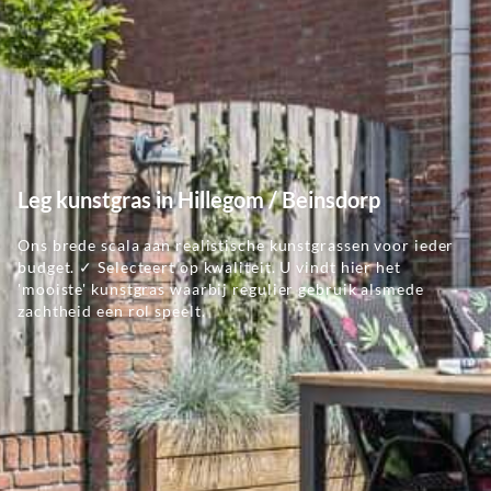
Leg kunstgras in Hillegom / Beinsdorp
Ons brede scala aan realistische kunstgrassen voor ieder
budget. ✓ Selecteert op kwaliteit. U vindt hier het
'mooiste' kunstgras waarbij regulier gebruik alsmede
zachtheid een rol speelt.