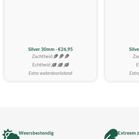
Silver 30mm - €26,95
Silv
Zachtheid
Za
Echtheid
E
Extra waterdoorlatend
Extr
Weersbestendig
Extreem z