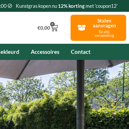
:00
Kunstgras kopen nu
12% korting
met 'coupon12'
Stalen
0
aanvragen
Winkelwagen
€
0,00
Gratis
verzending
ekleurd
Accessoires
Contact