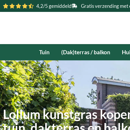
Ga
4,2/5 gemiddeld
Gratis verzending met 
naar
de
inhoud
Tuin
(Dak)terras / balkon
Hui
Lollum kunstgras kopen
tuin, dakterras en bal