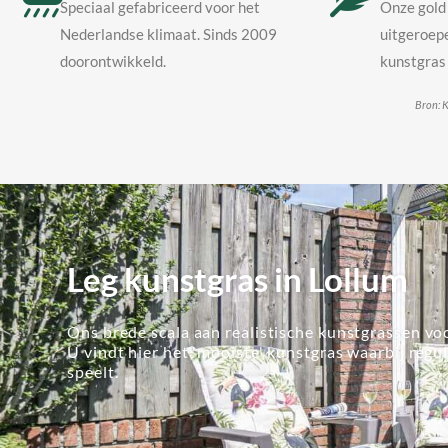
Speciaal gefabriceerd voor het
Onze gold 
Nederlandse klimaat. Sinds 2009
uitgeroepe
doorontwikkeld.
kunstgras 
Bron: K
Leg kunstgras in Lollum
Ons brede scala aan realistische kunstgrassen voo
U vindt hier het 'mooiste' kunstgras waarbij regu
speelt.