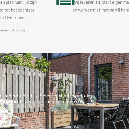
en platinum lijn zijn
Wij leveren altijd uit eigen m
n tot het zachtste
en werken niet met partij hand
in Nederland.
unstgrasVergelijker.nl
r ieder budget. ✓ Selecteert op kwaliteit.
lier gebruik alsmede zachtheid een rol