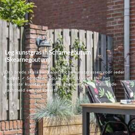
Leg kunstgras in Scharnegoutum
(Skearnegoutum)
Ons brede scala aan realistische kunstgrassen voor ieder
budget. ✓ Selecteert op kwaliteit. U vindt hier het
'mooiste' kunstgras waarbij regulier gebruik alsmede
zachtheid een rol speelt.