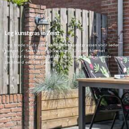
Leg kunstgras in Zeist
Ons brede scala aan realistische kunstgrassen voor ieder
budget. ✓ Selecteert op kwaliteit. U vindt hier het
'mooiste' kunstgras waarbij regulier gebruik alsmede
zachtheid een rol speelt.