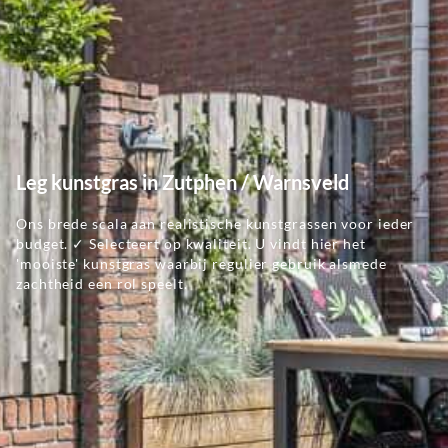
Leg kunstgras in Zutphen / Warnsveld
Ons brede scala aan realistische kunstgrassen voor ieder
budget. ✓ Selecteert op kwaliteit. U vindt hier het
'mooiste' kunstgras waarbij regulier gebruik alsmede
zachtheid een rol speelt.