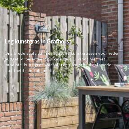
Leg kunstgras in Grafhorst
Ons brede scala aan realistische kunstgrassen voor ieder
budget. ✓ Selecteert op kwaliteit. U vindt hier het
'mooiste' kunstgras waarbij regulier gebruik alsmede
zachtheid een rol speelt.