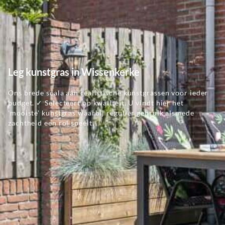
Leg kunstgras in Wissenkerke
Ons brede scala aan realistische kunstgrassen voor ieder
budget. ✓ Selecteert op kwaliteit. U vindt hier het
'mooiste' kunstgras waarbij regulier gebruik alsmede
zachtheid een rol speelt.