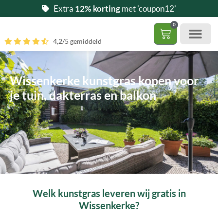
Ga
Extra
12% korting
met 'coupon12'
naar
0
de
Winkelwag
4,2/5 gemiddeld
inhoud
Gratis 5 stalen aa
– (Dak)terras / balkon
– Huisdi
– Access
Contact 085 – 06 06 278
Hoe zelf kunstgras leggen?
Wissenkerke kunstgras kopen voor
je tuin, dakterras en balkon
Welk kunstgras leveren wij gratis in
Wissenkerke?