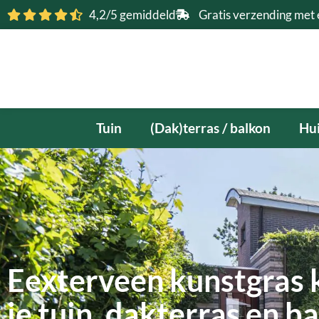
Ga
4,2/5 gemiddeld
Gratis verzending met 
naar
de
inhoud
Tuin
(Dak)terras / balkon
Hui
Eexterveen kunstgras 
je tuin, dakterras en b