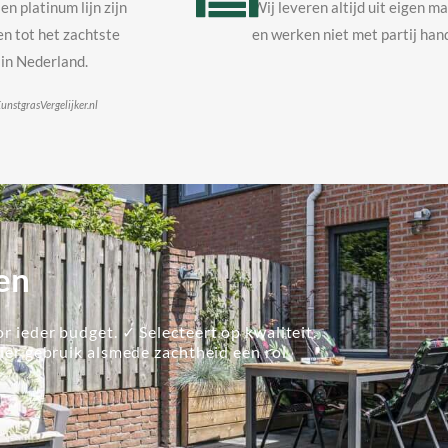
en platinum lijn zijn
Wij leveren altijd uit eigen m
n tot het zachtste
en werken niet met partij hand
in Nederland.
unstgrasVergelijker.nl
en
r ieder budget. ✓ Selecteert op kwaliteit.
lier gebruik alsmede zachtheid een rol