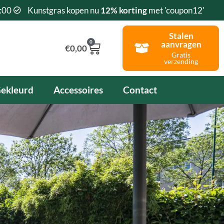
:00
Kunstgras kopen nu
12% korting
met 'coupon12'
Stalen
0
aanvragen
Winkelwagen
€
0,00
Gratis
verzending
ekleurd
Accessoires
Contact