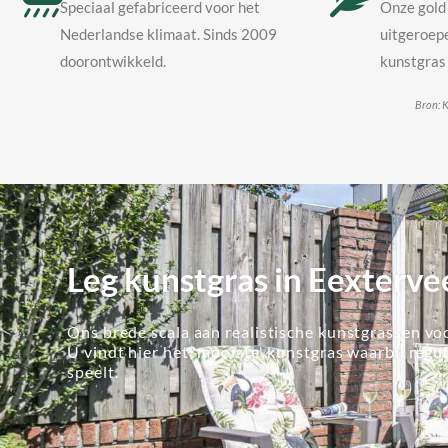
Speciaal gefabriceerd voor het
Onze gold 
Nederlandse klimaat. Sinds 2009
uitgeroepe
doorontwikkeld.
kunstgras 
Bron: K
Leg kunstgras in Eexterve
Ons brede scala aan realistische kunstgrassen voo
U vindt hier het 'mooiste' kunstgras waarbij regu
speelt.