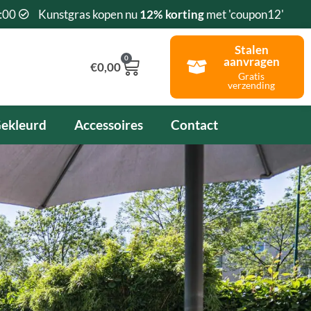
:00
Kunstgras kopen nu
12% korting
met 'coupon12'
Stalen
0
aanvragen
Winkelwagen
€
0,00
Gratis
verzending
ekleurd
Accessoires
Contact