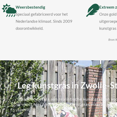
Weersbestendig
Extreem z
Speciaal gefabriceerd voor het
Onze gold 
Nederlandse klimaat. Sinds 2009
uitgeroepe
doorontwikkeld.
kunstgras 
Bron: K
Leg kunstgras in Zwolle-
Ons brede scala aan realistische kunstgrassen voo
U vindt hier het 'mooiste' kunstgras waarbij regu
speelt.