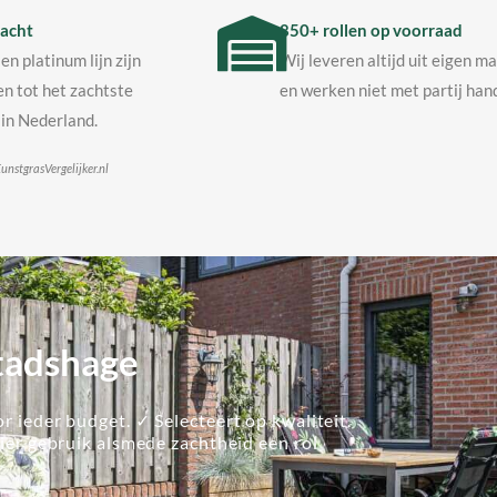
acht
850+ rollen op voorraad
en platinum lijn zijn
Wij leveren altijd uit eigen m
n tot het zachtste
en werken niet met partij hand
in Nederland.
unstgrasVergelijker.nl
Stadshage
r ieder budget. ✓ Selecteert op kwaliteit.
lier gebruik alsmede zachtheid een rol