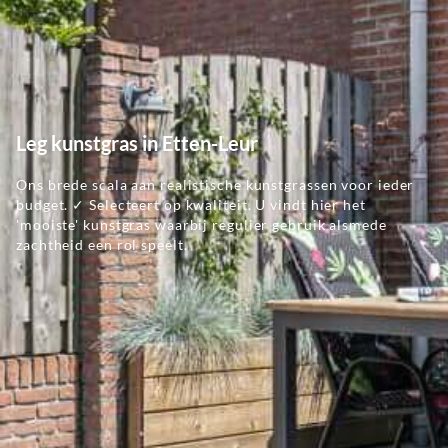
Leg kunstgras in Etten-Leur
Ons brede scala aan realistische kunstgrassen voor ieder
budget. ✓ Selecteert op kwaliteit. U vindt hier het
'mooiste' kunstgras waarbij regulier gebruik alsmede
zachtheid een rol speelt.