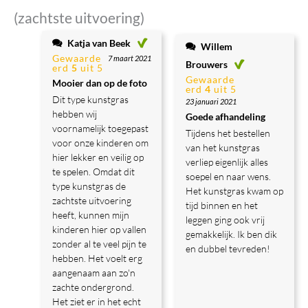
(zachtste uitvoering)
Katja van Beek
Willem
Gewaarde
7 maart 2021
Brouwers
erd
5
uit 5
Gewaarde
Mooier dan op de foto
erd
4
uit 5
Dit type kunstgras
23 januari 2021
hebben wij
Goede afhandeling
voornamelijk toegepast
Tijdens het bestellen
voor onze kinderen om
van het kunstgras
hier lekker en veilig op
verliep eigenlijk alles
te spelen. Omdat dit
soepel en naar wens.
type kunstgras de
Het kunstgras kwam op
zachtste uitvoering
tijd binnen en het
heeft, kunnen mijn
leggen ging ook vrij
kinderen hier op vallen
gemakkelijk. Ik ben dik
zonder al te veel pijn te
en dubbel tevreden!
hebben. Het voelt erg
aangenaam aan zo'n
zachte ondergrond.
Het ziet er in het echt