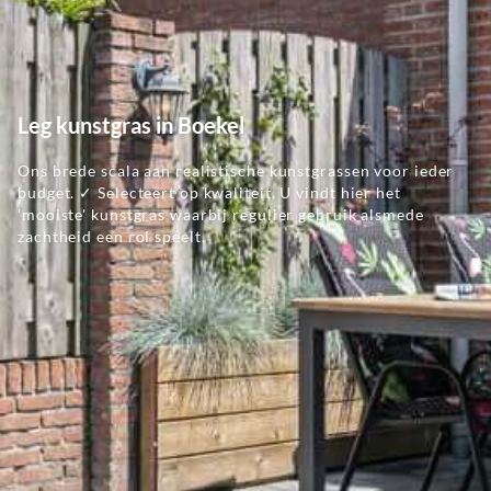
Leg kunstgras in Boekel
Ons brede scala aan realistische kunstgrassen voor ieder
budget. ✓ Selecteert op kwaliteit. U vindt hier het
'mooiste' kunstgras waarbij regulier gebruik alsmede
zachtheid een rol speelt.