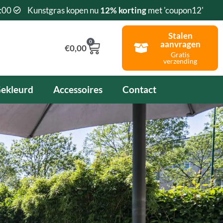
:00
Kunstgras kopen nu
12% korting
met 'coupon12'
Stalen
0
aanvragen
Winkelwagen
€
0,00
Gratis
verzending
ekleurd
Accessoires
Contact