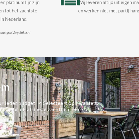
en platinum lijn zijn
Wij leveren altijd uit eigen m
n tot het zachtste
en werken niet met partij hand
in Nederland.
unstgrasVergelijker.nl
gem
r ieder budget. ✓ Selecteert op kwaliteit.
lier gebruik alsmede zachtheid een rol