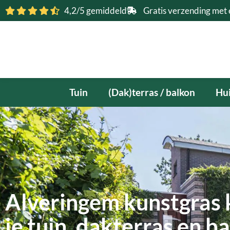
Ga
4,2/5 gemiddeld
Gratis verzending met 
naar
de
inhoud
Tuin
(Dak)terras / balkon
Hui
Alveringem kunstgras 
je tuin, dakterras en b