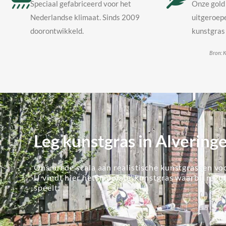
Speciaal gefabriceerd voor het
Onze gold 
Nederlandse klimaat. Sinds 2009
uitgeroepe
doorontwikkeld.
kunstgras 
Bron: K
Leg kunstgras in Alverin
Ons brede scala aan realistische kunstgrassen voo
U vindt hier het 'mooiste' kunstgras waarbij regu
speelt.