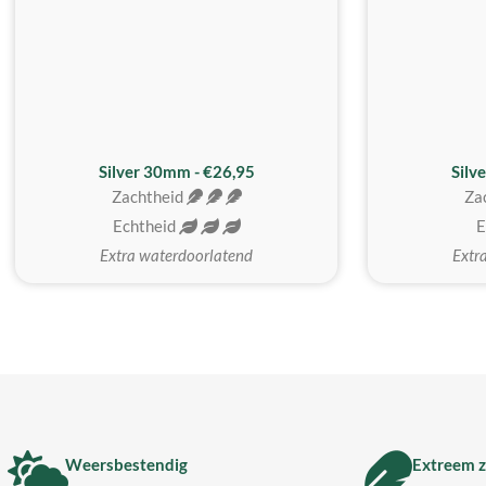
Silver 30mm - €26,95
Silv
Zachtheid
Za
Echtheid
E
Extra waterdoorlatend
Extr
Weersbestendig
Extreem z