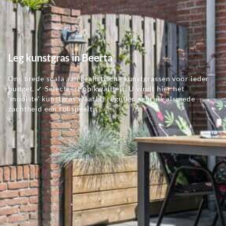
Leg kunstgras in Beerta
Ons brede scala aan realistische kunstgrassen voor ieder
budget. ✓ Selecteert op kwaliteit. U vindt hier het
'mooiste' kunstgras waarbij regulier gebruik alsmede
zachtheid een rol speelt.