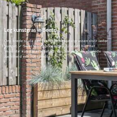
Leg kunstgras in Beesd
Ons brede scala aan realistische kunstgrassen voor ieder
budget. ✓ Selecteert op kwaliteit. U vindt hier het
'mooiste' kunstgras waarbij regulier gebruik alsmede
zachtheid een rol speelt.