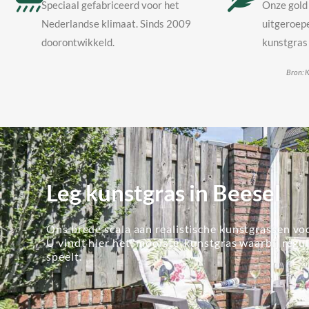
Speciaal gefabriceerd voor het
Onze gold 
Nederlandse klimaat. Sinds 2009
uitgeroepe
doorontwikkeld.
kunstgras 
Bron: K
Leg kunstgras in Beesel
Ons brede scala aan realistische kunstgrassen voo
U vindt hier het 'mooiste' kunstgras waarbij regu
speelt.