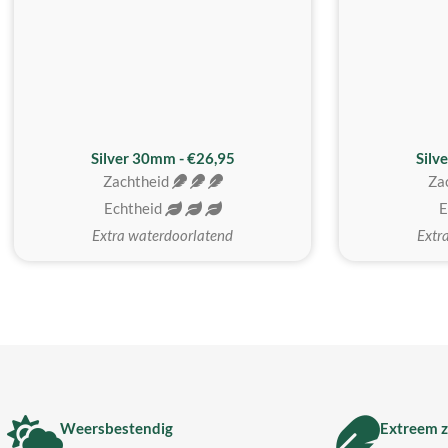
Silver 30mm - €26,95
Silv
Zachtheid
Za
Echtheid
E
Extra waterdoorlatend
Extr
Weersbestendig
Extreem z