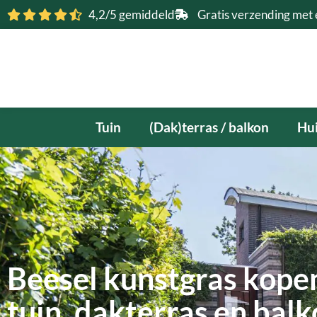
Ga
4,2/5 gemiddeld
Gratis verzending met 
naar
de
inhoud
Tuin
(Dak)terras / balkon
Hui
Beesel kunstgras kopen
tuin, dakterras en bal