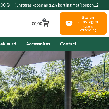
:00
Kunstgras kopen nu
12% korting
met 'coupon12'
Stalen
0
aanvragen
Winkelwagen
€
0,00
Gratis
verzending
ekleurd
Accessoires
Contact