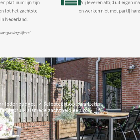
en platinum lijn zijn
Wij leveren altijd uit eigen m
n tot het zachtste
en werken niet met partij hand
in Nederland.
unstgrasVergelijker.nl
r ieder budget. ✓ Selecteert op kwaliteit.
lier gebruik alsmede zachtheid een rol