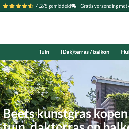
Ga
4,2/5 gemiddeld
Gratis verzending met 
naar
de
inhoud
Tuin
(Dak)terras / balkon
Hui
Beets kunstgras kopen 
tuin, dakterras en bal