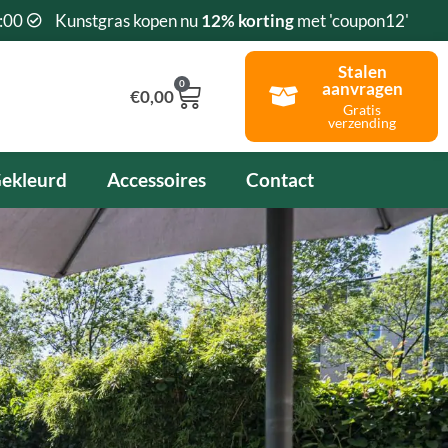
:00
Kunstgras kopen nu
12% korting
met 'coupon12'
Stalen
0
aanvragen
Winkelwagen
€
0,00
Gratis
verzending
ekleurd
Accessoires
Contact