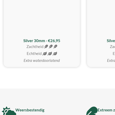
Silver 30mm - €26,95
Silv
Zachtheid
Za
Echtheid
E
Extra waterdoorlatend
Extr
Weersbestendig
Extreem z