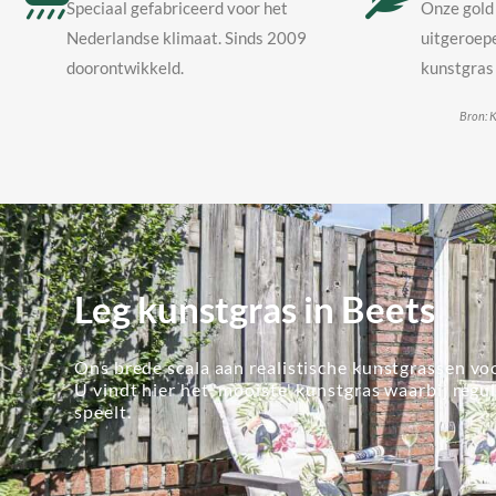
Speciaal gefabriceerd voor het
Onze gold 
Nederlandse klimaat. Sinds 2009
uitgeroepe
doorontwikkeld.
kunstgras 
Bron: K
Leg kunstgras in Beets
Ons brede scala aan realistische kunstgrassen voo
U vindt hier het 'mooiste' kunstgras waarbij regu
speelt.