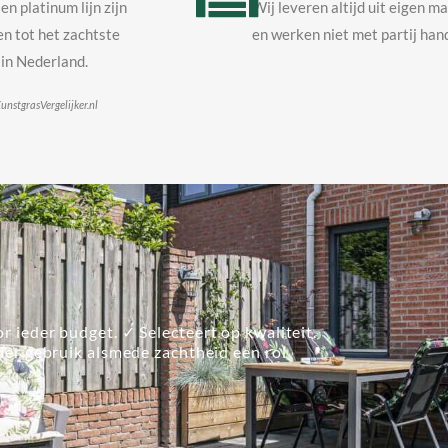
en platinum lijn zijn
Wij leveren altijd uit eigen m
n tot het zachtste
en werken niet met partij hand
in Nederland.
unstgrasVergelijker.nl
r ieder budget. ✓ Selecteert op kwaliteit.
lier gebruik alsmede zachtheid een rol