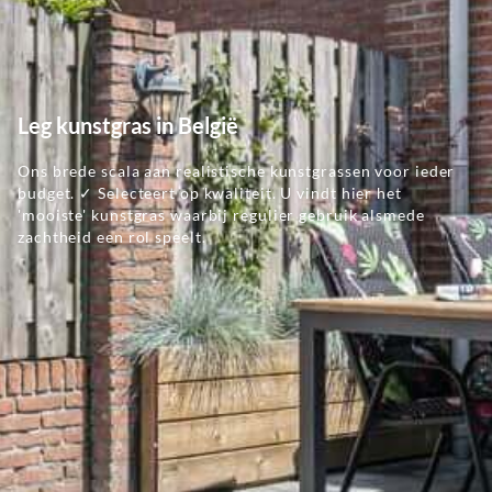
Leg kunstgras in België
Ons brede scala aan realistische kunstgrassen voor ieder
budget. ✓ Selecteert op kwaliteit. U vindt hier het
'mooiste' kunstgras waarbij regulier gebruik alsmede
zachtheid een rol speelt.