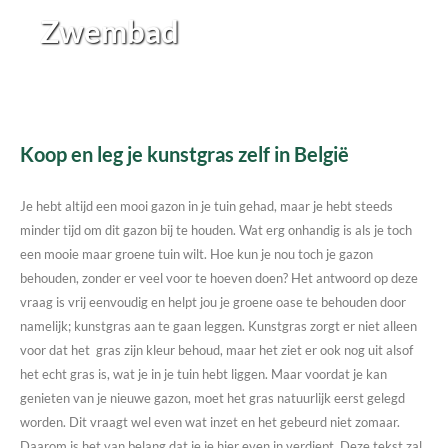
Zwembad
Koop en leg je kunstgras zelf in België
Je hebt altijd een mooi gazon in je tuin gehad, maar je hebt steeds
minder tijd om dit gazon bij te houden. Wat erg onhandig is als je toch
een mooie maar groene tuin wilt. Hoe kun je nou toch je gazon
behouden, zonder er veel voor te hoeven doen? Het antwoord op deze
vraag is vrij eenvoudig en helpt jou je groene oase te behouden door
namelijk; kunstgras aan te gaan leggen. Kunstgras zorgt er niet alleen
voor dat het gras zijn kleur behoud, maar het ziet er ook nog uit alsof
het echt gras is, wat je in je tuin hebt liggen. Maar voordat je kan
genieten van je nieuwe gazon, moet het gras natuurlijk eerst gelegd
worden. Dit vraagt wel even wat inzet en het gebeurd niet zomaar.
Daarom is het van belang dat je je hier even in verdiept. Deze tekst zal