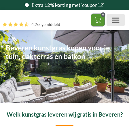
Ga
Extra
12% korting
met 'coupon12'
naar
0
de
Winkelwag
4,2/5 gemiddeld
inhoud
Gratis 5 stalen aa
– (Dak)terras / balkon
– Huisdi
– Access
Contact 085 – 06 06 278
Hoe zelf kunstgras leggen?
Beveren kunstgras kopen voor je
tuin, dakterras en balkon
Welk kunstgras leveren wij gratis in Beveren?