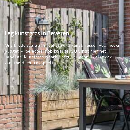
Leg kunstgras in Beveren
Ons brede scala aan realistische kunstgrassen voor ieder
budget. ✓ Selecteert op kwaliteit. U vindt hier het
'mooiste' kunstgras waarbij regulier gebruik alsmede
zachtheid een rol speelt.