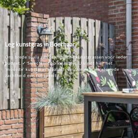
Leg kunstgras in Boerhaar
Ons brede scala aan realistische kunstgrassen voor ieder
budget. ✓ Selecteert op kwaliteit. U vindt hier het
'mooiste' kunstgras waarbij regulier gebruik alsmede
zachtheid een rol speelt.