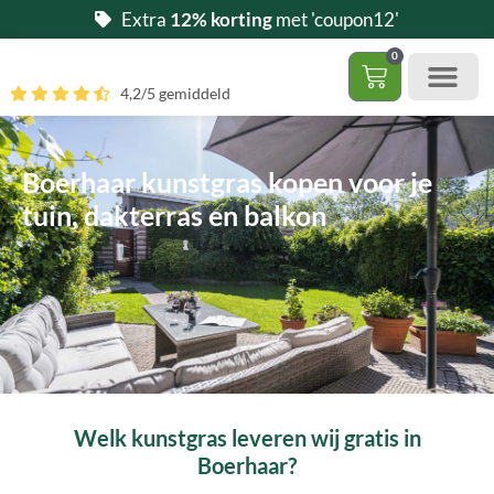
Ga
Extra
12% korting
met 'coupon12'
naar
0
de
Winkelwag
4,2/5 gemiddeld
inhoud
Gratis 5 stalen aa
– (Dak)terras / balkon
– Huisdi
– Access
Contact 085 – 06 06 278
Hoe zelf kunstgras leggen?
Boerhaar kunstgras kopen voor je
tuin, dakterras en balkon
Welk kunstgras leveren wij gratis in
Boerhaar?