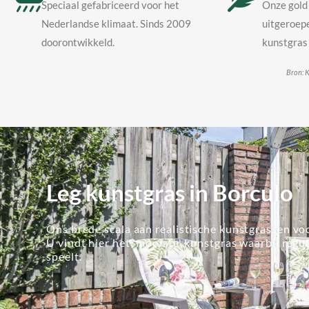
Speciaal gefabriceerd voor het
Onze gold 
Nederlandse klimaat. Sinds 2009
uitgeroepe
doorontwikkeld.
kunstgras 
Bron: K
Leg kunstgras in Borculo
Ons brede scala aan realistische kunstgrassen voo
U vindt hier het 'mooiste' kunstgras waarbij regu
speelt.