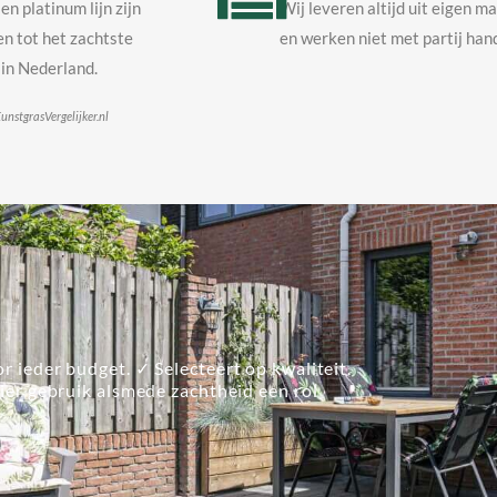
en platinum lijn zijn
Wij leveren altijd uit eigen m
n tot het zachtste
en werken niet met partij hand
in Nederland.
unstgrasVergelijker.nl
r ieder budget. ✓ Selecteert op kwaliteit.
lier gebruik alsmede zachtheid een rol