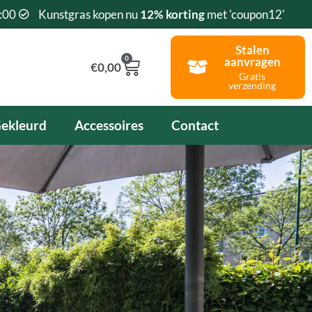
:00
Kunstgras kopen nu
12% korting
met 'coupon12'
Stalen
0
aanvragen
Winkelwagen
€
0,00
Gratis
verzending
ekleurd
Accessoires
Contact