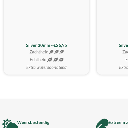
Silver 30mm - €26,95
Silv
Zachtheid
Za
Echtheid
E
Extra waterdoorlatend
Extr
Weersbestendig
Extreem z