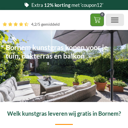
Ga
Extra
12% korting
met 'coupon12'
naar
0
de
Winkelwag
4,2/5 gemiddeld
inhoud
Gratis 5 stalen aa
– (Dak)terras / balkon
– Huisdi
– Access
Contact 085 – 06 06 278
Hoe zelf kunstgras leggen?
Bornem kunstgras kopen voor je
tuin, dakterras en balkon
Welk kunstgras leveren wij gratis in Bornem?