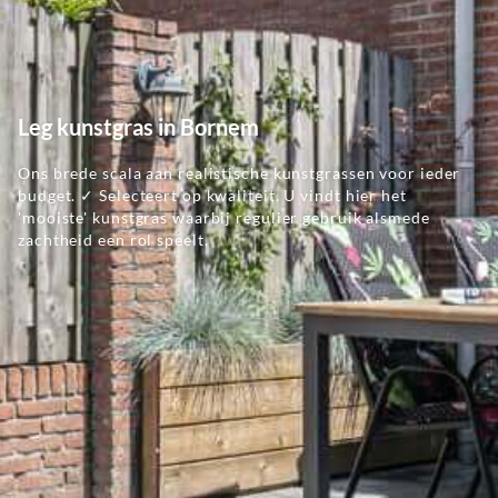
Leg kunstgras in Bornem
Ons brede scala aan realistische kunstgrassen voor ieder
budget. ✓ Selecteert op kwaliteit. U vindt hier het
'mooiste' kunstgras waarbij regulier gebruik alsmede
zachtheid een rol speelt.