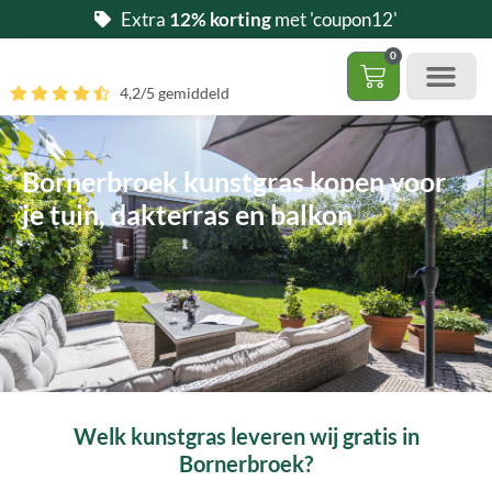
Ga
Extra
12% korting
met 'coupon12'
naar
0
de
Winkelwag
4,2/5 gemiddeld
inhoud
Gratis 5 stalen aa
– (Dak)terras / balkon
– Huisdi
– Access
Contact 085 – 06 06 278
Hoe zelf kunstgras leggen?
Bornerbroek kunstgras kopen voor
je tuin, dakterras en balkon
Welk kunstgras leveren wij gratis in
Bornerbroek?