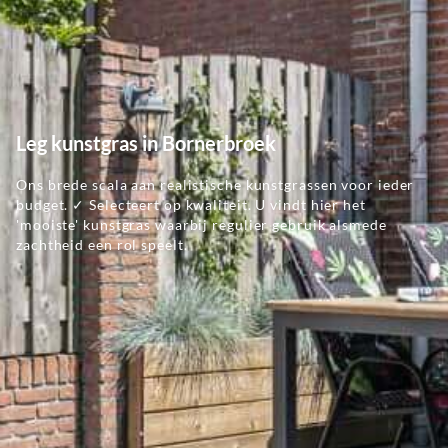
Leg kunstgras in Bornerbroek
Ons brede scala aan realistische kunstgrassen voor ieder
budget. ✓ Selecteert op kwaliteit. U vindt hier het
'mooiste' kunstgras waarbij regulier gebruik alsmede
zachtheid een rol speelt.