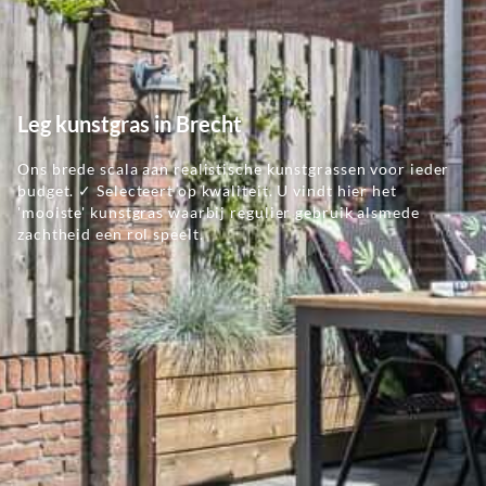
Leg kunstgras in Brecht
Ons brede scala aan realistische kunstgrassen voor ieder
budget. ✓ Selecteert op kwaliteit. U vindt hier het
'mooiste' kunstgras waarbij regulier gebruik alsmede
zachtheid een rol speelt.