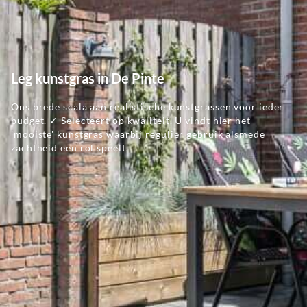
Leg kunstgras in De Pinte
Ons brede scala aan realistische kunstgrassen voor ieder
budget. ✓ Selecteert op kwaliteit. U vindt hier het
'mooiste' kunstgras waarbij regulier gebruik alsmede
zachtheid een rol speelt.