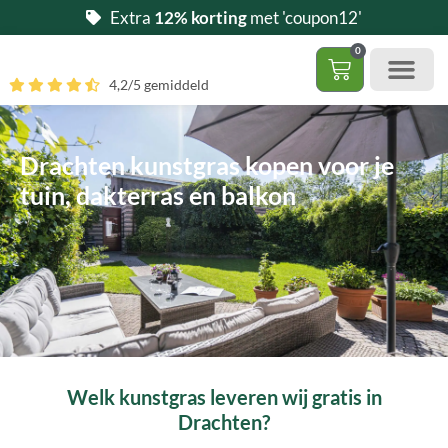
Ga
Extra
12% korting
met 'coupon12'
naar
0
de
Winkelwag
4,2/5 gemiddeld
inhoud
Gratis 5 stalen aa
– (Dak)terras / balkon
– Huisdi
– Access
Contact 085 – 06 06 278
Hoe zelf kunstgras leggen?
Drachten kunstgras kopen voor je
tuin, dakterras en balkon
Welk kunstgras leveren wij gratis in
Drachten?