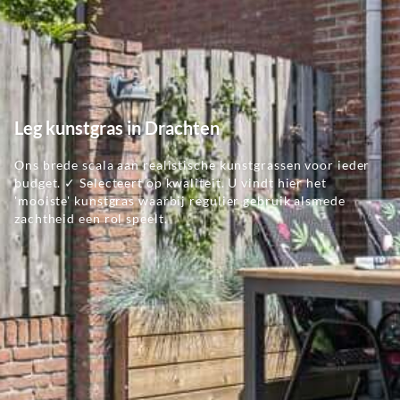
Leg kunstgras in Drachten
Ons brede scala aan realistische kunstgrassen voor ieder
budget. ✓ Selecteert op kwaliteit. U vindt hier het
'mooiste' kunstgras waarbij regulier gebruik alsmede
zachtheid een rol speelt.