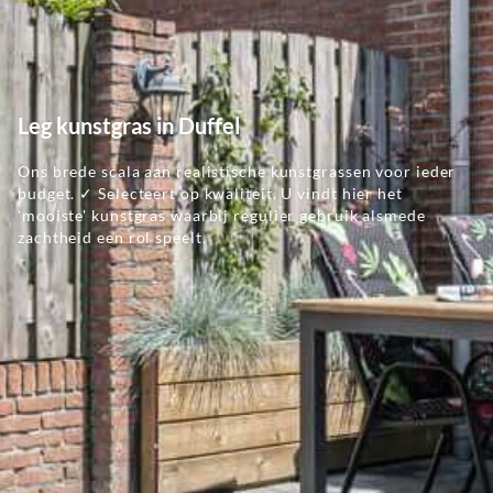
Leg kunstgras in Duffel
Ons brede scala aan realistische kunstgrassen voor ieder
budget. ✓ Selecteert op kwaliteit. U vindt hier het
'mooiste' kunstgras waarbij regulier gebruik alsmede
zachtheid een rol speelt.