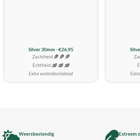
Silver 30mm - €26,95
Silv
Zachtheid
Za
Echtheid
E
Extra waterdoorlatend
Extr
Weersbestendig
Extreem z