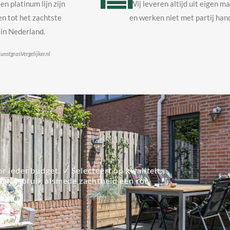
en platinum lijn zijn
Wij leveren altijd uit eigen m
n tot het zachtste
en werken niet met partij hand
in Nederland.
unstgrasVergelijker.nl
r ieder budget. ✓ Selecteert op kwaliteit.
lier gebruik alsmede zachtheid een rol