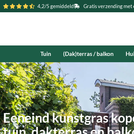
Ga
4,2/5 gemiddeld
Gratis verzending met 
naar
de
inhoud
Tuin
(Dak)terras / balkon
Hui
Eeneind kunstgras kop
tuin, dakterras en bal