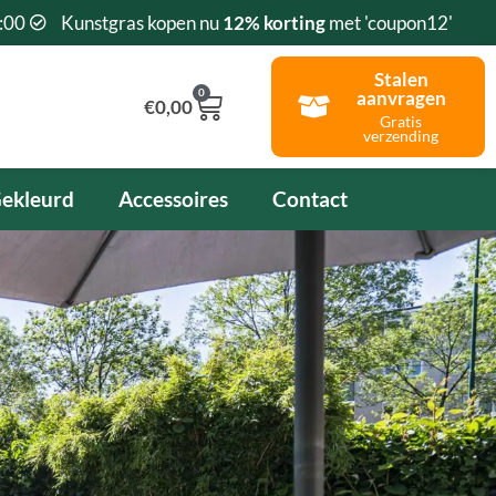
:00
Kunstgras kopen nu
12% korting
met 'coupon12'
Stalen
0
aanvragen
Winkelwagen
€
0,00
Gratis
verzending
ekleurd
Accessoires
Contact