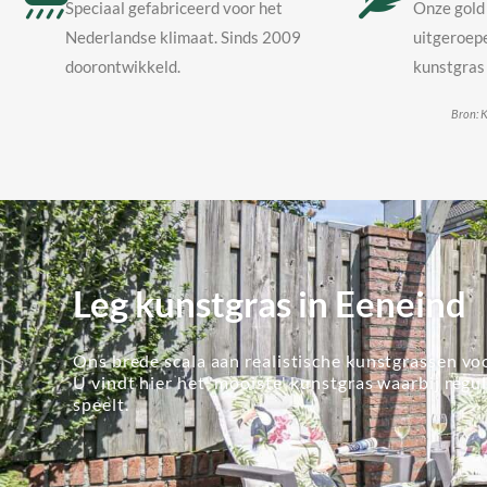
Speciaal gefabriceerd voor het
Onze gold 
Nederlandse klimaat. Sinds 2009
uitgeroepe
doorontwikkeld.
kunstgras 
Bron: K
Leg kunstgras in Eeneind
Ons brede scala aan realistische kunstgrassen voo
U vindt hier het 'mooiste' kunstgras waarbij regu
speelt.