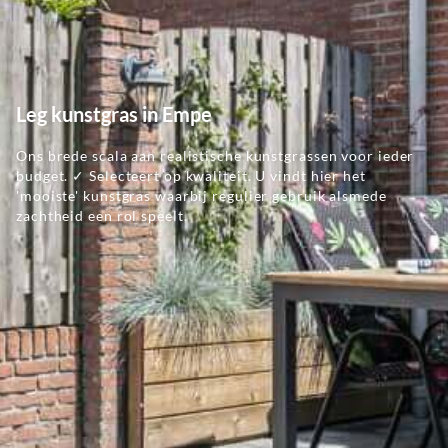
Leg kunstgras in Empe
Ons brede scala aan realistische kunstgrassen voor ieder
budget. ✓ Selecteert op kwaliteit. U vindt hier het
'mooiste' kunstgras waarbij regulier gebruik alsmede
zachtheid een rol speelt.