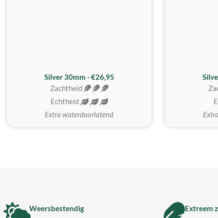
Silver 30mm - €26,95
Silv
Zachtheid
Za
Echtheid
E
Extra waterdoorlatend
Extr
Weersbestendig
Extreem z