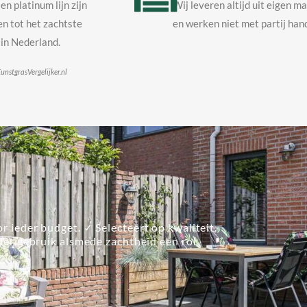
en platinum lijn zijn
Wij leveren altijd uit eigen m
n tot het zachtste
en werken niet met partij hand
in Nederland.
unstgrasVergelijker.nl
r ieder budget. ✓ Selecteert op kwaliteit.
lier gebruik alsmede zachtheid een rol