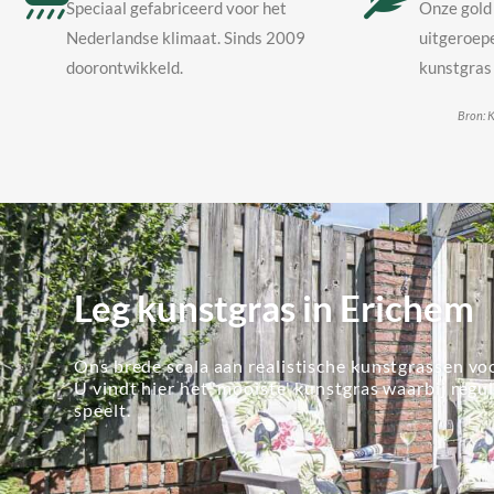
Speciaal gefabriceerd voor het
Onze gold 
Nederlandse klimaat. Sinds 2009
uitgeroepe
doorontwikkeld.
kunstgras 
Bron: K
Leg kunstgras in Erichem
Ons brede scala aan realistische kunstgrassen voo
U vindt hier het 'mooiste' kunstgras waarbij regu
speelt.