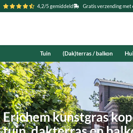
Ga
4,2/5 gemiddeld
Gratis verzending met 
naar
de
inhoud
Tuin
(Dak)terras / balkon
Hui
Erichem kunstgras kop
tuin, dakterras en bal