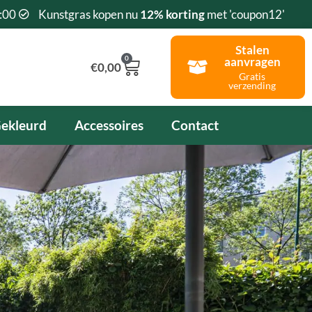
:00
Kunstgras kopen nu
12% korting
met 'coupon12'
Stalen
0
aanvragen
Winkelwagen
€
0,00
Gratis
verzending
ekleurd
Accessoires
Contact