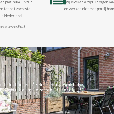
en platinum lijn zijn
Wij leveren altijd uit eigen m
n tot het zachtste
en werken niet met partij hand
in Nederland.
unstgrasVergelijker.nl
r ieder budget. ✓ Selecteert op kwaliteit.
lier gebruik alsmede zachtheid een rol