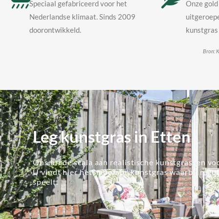
Speciaal gefabriceerd voor het
Onze gold 
Nederlandse klimaat. Sinds 2009
uitgeroepe
doorontwikkeld.
kunstgras 
Bron: K
Leg kunstgras in Etten
Ons brede scala aan realistische kunstgrassen voo
U vindt hier het 'mooiste' kunstgras waarbij regu
speelt.