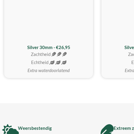
Silver 30mm - €26,95
Silv
Zachtheid
Za
Echtheid
E
Extra waterdoorlatend
Extr
Weersbestendig
Extreem z