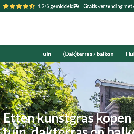
Ga
4,2/5 gemiddeld
Gratis verzending met 
naar
de
inhoud
Tuin
(Dak)terras / balkon
Hui
Etten kunstgras kopen 
tuin, dakterras en bal