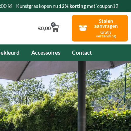
:00
Kunstgras kopen nu
12% korting
met 'coupon12'
Stalen
0
aanvragen
Winkelwagen
€
0,00
Gratis
verzending
ekleurd
Accessoires
Contact