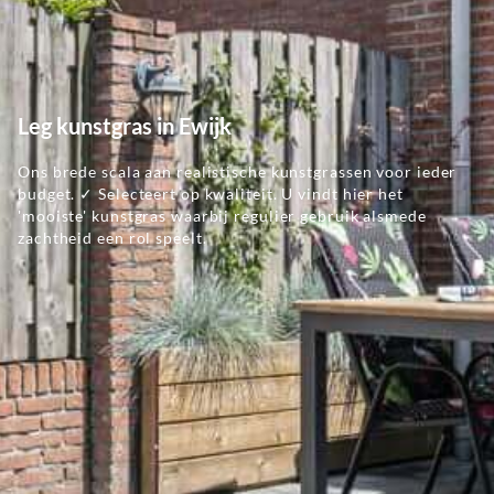
Leg kunstgras in Ewijk
Ons brede scala aan realistische kunstgrassen voor ieder
budget. ✓ Selecteert op kwaliteit. U vindt hier het
'mooiste' kunstgras waarbij regulier gebruik alsmede
zachtheid een rol speelt.