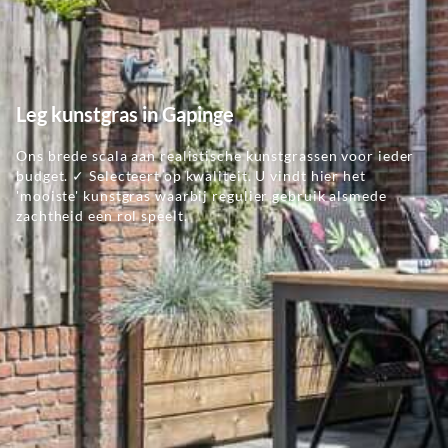
Leg kunstgras in Gapinge
Ons brede scala aan realistische kunstgrassen voor ieder
budget. ✓ Selecteert op kwaliteit. U vindt hier het
'mooiste' kunstgras waarbij regulier gebruik alsmede
zachtheid een rol speelt.