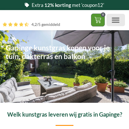
Ga
Extra
12% korting
met 'coupon12'
naar
0
de
Winkelwag
4,2/5 gemiddeld
inhoud
Gratis 5 stalen aa
– (Dak)terras / balkon
– Huisdi
– Access
Contact 085 – 06 06 278
Hoe zelf kunstgras leggen?
Gapinge kunstgras kopen voor je
tuin, dakterras en balkon
Welk kunstgras leveren wij gratis in Gapinge?