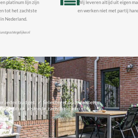
en platinum lijn zijn
Wij leveren altijd uit eigen m
n tot het zachtste
en werken niet met partij hand
in Nederland.
unstgrasVergelijker.nl
r ieder budget. ✓ Selecteert op kwaliteit.
lier gebruik alsmede zachtheid een rol