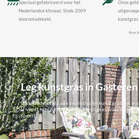
Speciaal gefabriceerd voor het
Onze gold 
Nederlandse klimaat. Sinds 2009
uitgeroepe
doorontwikkeld.
kunstgras 
Bron: K
Leg kunstgras in Gasteren
Ons brede scala aan realistische kunstgrassen voo
U vindt hier het 'mooiste' kunstgras waarbij regu
speelt.