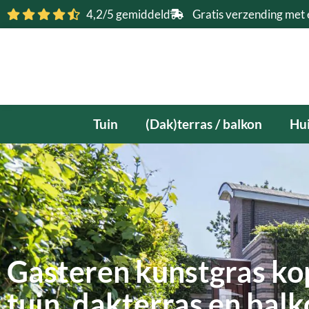
Ga
4,2/5 gemiddeld
Gratis verzending met 
naar
de
inhoud
Tuin
(Dak)terras / balkon
Hui
Gasteren kunstgras ko
tuin, dakterras en bal