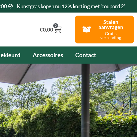
:00
Kunstgras kopen nu
12% korting
met 'coupon12'
Stalen
0
aanvragen
Winkelwagen
€
0,00
Gratis
verzending
ekleurd
Accessoires
Contact