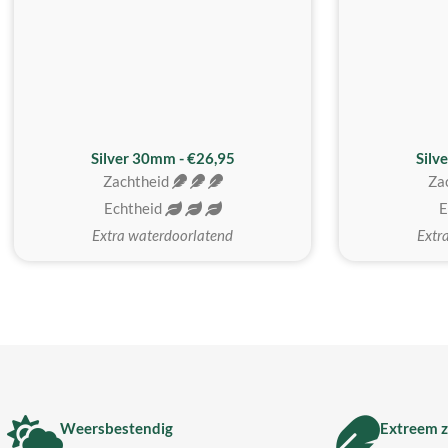
Silver 30mm - €26,95
Silv
Zachtheid
Za
Echtheid
E
Extra waterdoorlatend
Extr
Weersbestendig
Extreem z