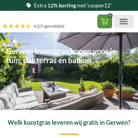
Ga
Extra
12% korting
met 'coupon12'
naar
0
de
Winkelwag
4,2/5 gemiddeld
inhoud
Gratis 5 stalen aa
– (Dak)terras / balkon
– Huisdi
– Access
Contact 085 – 06 06 278
Hoe zelf kunstgras leggen?
Gerwen kunstgras kopen voor je
tuin, dakterras en balkon
Welk kunstgras leveren wij gratis in Gerwen?