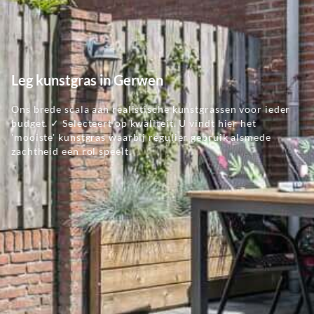
Leg kunstgras in Gerwen
Ons brede scala aan realistische kunstgrassen voor ieder
budget. ✓ Selecteert op kwaliteit. U vindt hier het
'mooiste' kunstgras waarbij regulier gebruik alsmede
zachtheid een rol speelt.