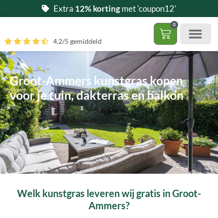
Ga
Extra
12% korting
met 'coupon12'
naar
0
de
Winkelwag
4,2/5 gemiddeld
inhoud
Gratis 5 stalen aa
– (Dak)terras / balkon
– Huisdi
– Access
Contact 085 – 06 06 278
Hoe zelf kunstgras leggen?
Groot-Ammers kunstgras kopen
voor je tuin, dakterras en balkon
Welk kunstgras leveren wij gratis in Groot-
Ammers?