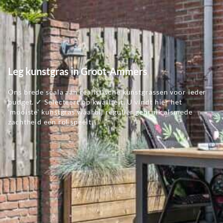
Leg kunstgras in Groot-Ammers
Ons brede scala aan realistische kunstgrassen voor ieder
budget. ✓ Selecteert op kwaliteit. U vindt hier het
'mooiste' kunstgras waarbij regulier gebruik alsmede
zachtheid een rol speelt.