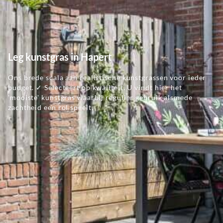
Leg kunstgras in Hapert
Ons brede scala aan realistische kunstgrassen voor ieder
budget. ✓ Selecteert op kwaliteit. U vindt hier het
'mooiste' kunstgras waarbij regulier gebruik alsmede
zachtheid een rol speelt.