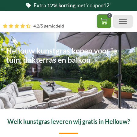
Ga
Extra
12% korting
met 'coupon12'
naar
0
de
Winkelwag
4,2/5 gemiddeld
inhoud
Gratis 5 stalen aa
– (Dak)terras / balkon
– Huisdi
– Access
Contact 085 – 06 06 278
Hoe zelf kunstgras leggen?
Hellouw kunstgras kopen voor je
tuin, dakterras en balkon
Welk kunstgras leveren wij gratis in Hellouw?