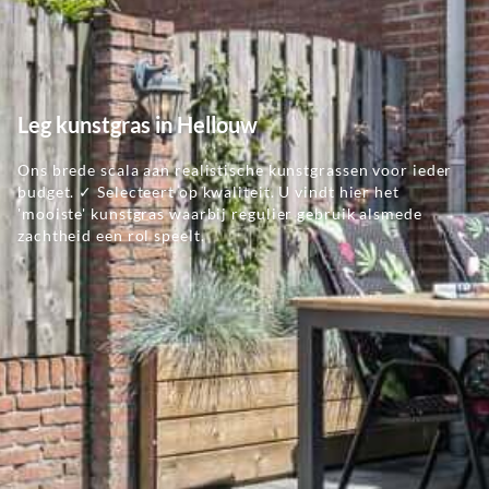
Leg kunstgras in Hellouw
Ons brede scala aan realistische kunstgrassen voor ieder
budget. ✓ Selecteert op kwaliteit. U vindt hier het
'mooiste' kunstgras waarbij regulier gebruik alsmede
zachtheid een rol speelt.