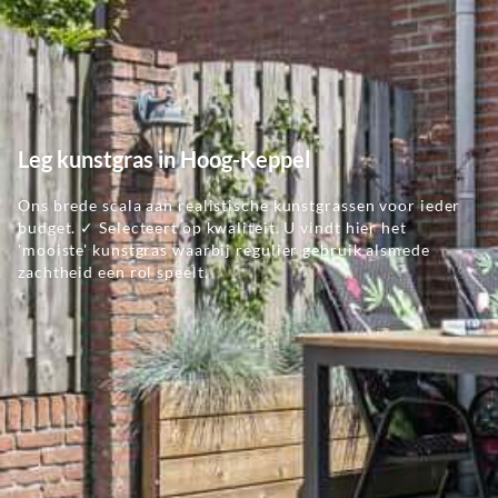
Leg kunstgras in Hoog-Keppel
Ons brede scala aan realistische kunstgrassen voor ieder
budget. ✓ Selecteert op kwaliteit. U vindt hier het
'mooiste' kunstgras waarbij regulier gebruik alsmede
zachtheid een rol speelt.