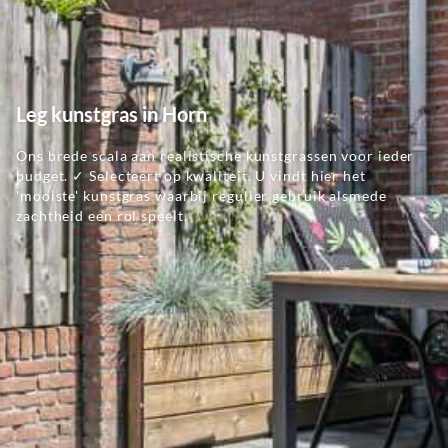
Leg kunstgras in Horn
Ons brede scala aan realistische kunstgrassen voor ieder
budget. ✓ Selecteert op kwaliteit. U vindt hier het
'mooiste' kunstgras waarbij regulier gebruik alsmede
zachtheid een rol speelt.