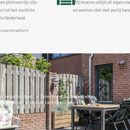
en platinum lijn zijn
Wij leveren altijd uit eigen m
n tot het zachtste
en werken niet met partij hand
in Nederland.
unstgrasVergelijker.nl
m
r ieder budget. ✓ Selecteert op kwaliteit.
lier gebruik alsmede zachtheid een rol