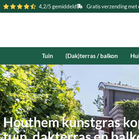
Ga
4,2/5 gemiddeld
Gratis verzending met 
naar
de
inhoud
Tuin
(Dak)terras / balkon
Hui
Houthem kunstgras kop
tuin, dakterras en bal