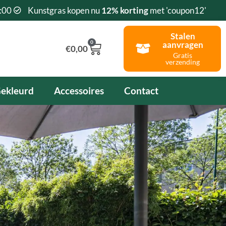
:00
Kunstgras kopen nu
12% korting
met 'coupon12'
Stalen
0
aanvragen
Winkelwagen
€
0,00
Gratis
verzending
ekleurd
Accessoires
Contact