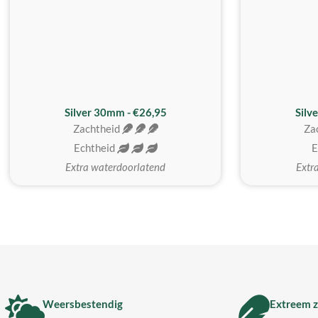
Silver 30mm - €26,95
Silv
Zachtheid
Za
Echtheid
E
Extra waterdoorlatend
Extr
Weersbestendig
Extreem z