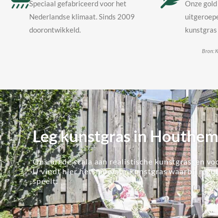
Speciaal gefabriceerd voor het
Onze gold 
Nederlandse klimaat. Sinds 2009
uitgeroepe
doorontwikkeld.
kunstgras 
Bron: K
Leg kunstgras in Houthe
Ons brede scala aan realistische kunstgrassen voo
U vindt hier het 'mooiste' kunstgras waarbij regu
speelt.