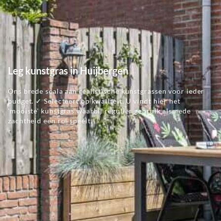
Leg kunstgras in Huijbergen
Ons brede scala aan realistische kunstgrassen voor ieder
budget. ✓ Selecteert op kwaliteit. U vindt hier het
'mooiste' kunstgras waarbij regulier gebruik alsmede
zachtheid een rol speelt.