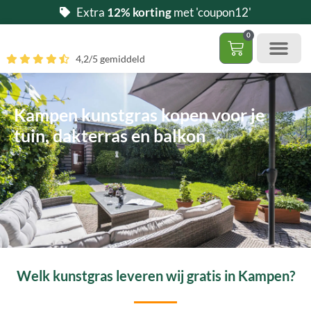
Ga
Extra
12% korting
met 'coupon12'
naar
0
de
Winkelwag
4,2/5 gemiddeld
inhoud
Gratis 5 stalen aa
– (Dak)terras / balkon
– Huisdi
– Access
Contact 085 – 06 06 278
Hoe zelf kunstgras leggen?
Kampen kunstgras kopen voor je
tuin, dakterras en balkon
Welk kunstgras leveren wij gratis in Kampen?