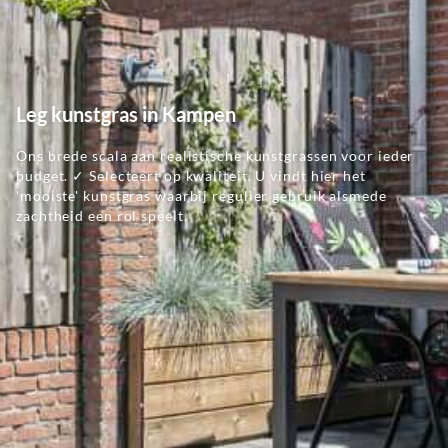
Leg kunstgras in Kampen
Ons brede scala aan realistische kunstgrassen voor ieder
budget. ✓ Selecteert op kwaliteit. U vindt hier het
'mooiste' kunstgras waarbij regulier gebruik alsmede
zachtheid een rol speelt.