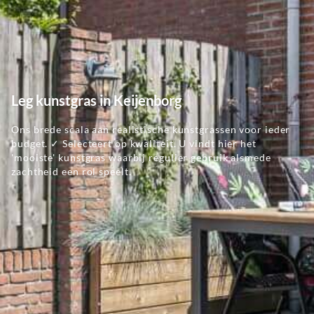
Leg kunstgras in Keijenborg
Ons brede scala aan realistische kunstgrassen voor ieder
budget. ✓ Selecteert op kwaliteit. U vindt hier het
'mooiste' kunstgras waarbij regulier gebruik alsmede
zachtheid een rol speelt.