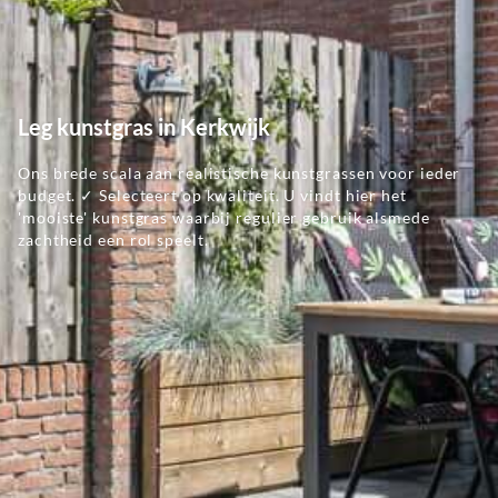
Leg kunstgras in Kerkwijk
Ons brede scala aan realistische kunstgrassen voor ieder
budget. ✓ Selecteert op kwaliteit. U vindt hier het
'mooiste' kunstgras waarbij regulier gebruik alsmede
zachtheid een rol speelt.